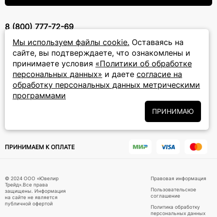
8 (800) 777-72-69
прием звонков: круглосуточно
Мы используем файлы cookie.
Оставаясь на
сайте, вы подтверждаете, что ознакомлены и
принимаете условия
«Политики об обработке
ПОДПИСКА НА РАССЫЛКУ
персональных данных»
и даете
согласие на
Подписаться на новости
обработку персональных данных метрическими
программами
Политики
Подписываясь на рассылку, вы соглашаетесь с условиями
ПРИНИМАЮ
обработки персональных данных
и даёте своё согласие на их
обработку
ПРИНИМАЕМ К ОПЛАТЕ
© 2024 ООО «Ювелир
Правовая информация
Трейд».Все права
Пользовательское
защищены. Информация
соглашение
на сайте не является
публичной офертой
Политика обработку
персональных данных