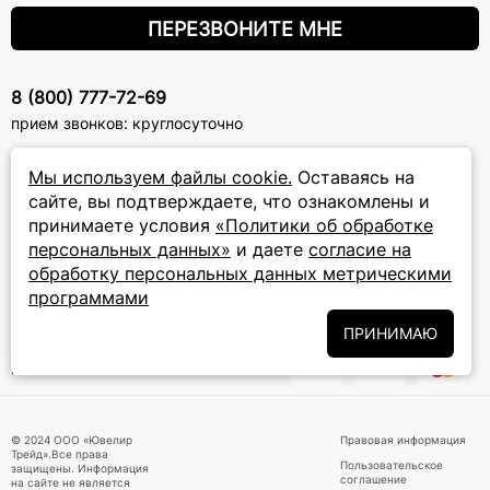
ПЕРЕЗВОНИТЕ МНЕ
8 (800) 777-72-69
прием звонков: круглосуточно
Мы используем файлы cookie.
Оставаясь на
ПОДПИСКА НА РАССЫЛКУ
сайте, вы подтверждаете, что ознакомлены и
Подписаться на новости
принимаете условия
«Политики об обработке
персональных данных»
и даете
согласие на
Политики
Подписываясь на рассылку, вы соглашаетесь с условиями
обработку персональных данных метрическими
обработки персональных данных
и даёте своё согласие на их
программами
обработку
ПРИНИМАЮ
ПРИНИМАЕМ К ОПЛАТЕ
© 2024 ООО «Ювелир
Правовая информация
Трейд».Все права
Пользовательское
защищены. Информация
соглашение
на сайте не является