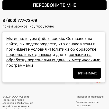
ПЕРЕЗВОНИТЕ МНЕ
8 (800) 777-72-69
прием звонков: круглосуточно
Мы используем файлы cookie.
Оставаясь на
ПОДПИСКА НА РАССЫЛКУ
сайте, вы подтверждаете, что ознакомлены и
Подписаться на новости
принимаете условия
«Политики об обработке
персональных данных»
и даете
согласие на
Политики
Подписываясь на рассылку, вы соглашаетесь с условиями
обработку персональных данных метрическими
обработки персональных данных
и даёте своё согласие на их
программами
обработку
ПРИНИМАЮ
ПРИНИМАЕМ К ОПЛАТЕ
© 2024 ООО «Ювелир
Правовая информация
Трейд».Все права
Пользовательское
защищены. Информация
соглашение
на сайте не является