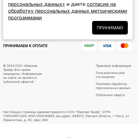
персональных данных»
и даете
согласие на
Подписаться на новости
обработку персональных данных метрическими
программами
Политики
Подписываясь на рассылку, вы соглашаетесь с условиями
обработки персональных данных
и даёте своё согласие на их
ПРИНИМАЮ
обработку
ПРИНИМАЕМ К ОПЛАТЕ
© 2024 ООО «Ювелир
Правовая информация
Трейд».Все права
Пользовательское
защищены. Информация
соглашение
на сайте не является
публичной офертой
Политика обработку
персональных данных
Публичная оферта
Настоящая страница администрируется ООО "Ювелир Трейд", ОГРН
1165543072420, ИНН 5504140694, юр.адрес: 644070, Омская область, г Омск, ул
Лермонтова, д. 63, офис 404.