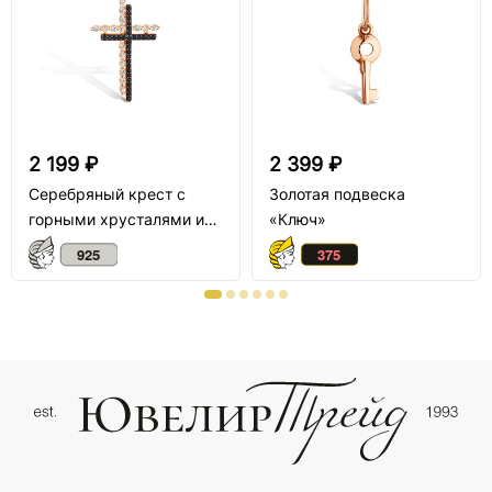
2 199 ₽
2 399 ₽
Серебряный крест с
Золотая подвеска
горными хрусталями и
«Ключ»
шпинелью