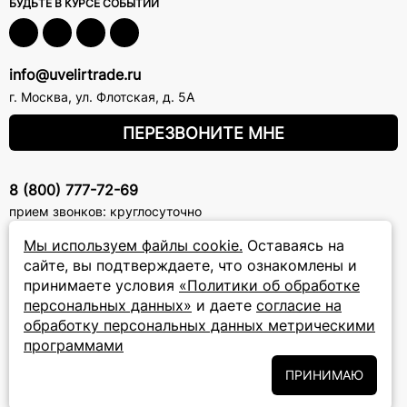
БУДЬТЕ В КУРСЕ СОБЫТИЙ
info@uvelirtrade.ru
г. Москва
,
ул. Флотская, д. 5А
ПЕРЕЗВОНИТЕ МНЕ
8 (800) 777-72-69
прием звонков: круглосуточно
Мы используем файлы cookie.
Оставаясь на
ПОДПИСКА НА РАССЫЛКУ
сайте, вы подтверждаете, что ознакомлены и
принимаете условия
«Политики об обработке
Подписаться на новости
персональных данных»
и даете
согласие на
обработку персональных данных метрическими
Политики
Подписываясь на рассылку, вы соглашаетесь с условиями
программами
обработки персональных данных
и даёте своё согласие на их
обработку
ПРИНИМАЮ