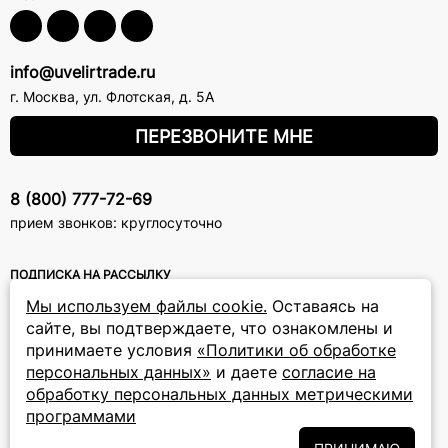
info@uvelirtrade.ru
г. Москва
,
ул. Флотская, д. 5А
ПЕРЕЗВОНИТЕ МНЕ
8 (800) 777-72-69
прием звонков: круглосуточно
ПОДПИСКА НА РАССЫЛКУ
Мы используем файлы cookie.
Оставаясь на
Подписаться на новости
сайте, вы подтверждаете, что ознакомлены и
принимаете условия
«Политики об обработке
Политики
Подписываясь на рассылку, вы соглашаетесь с условиями
персональных данных»
и даете
согласие на
обработки персональных данных
и даёте своё согласие на их
обработку
обработку персональных данных метрическими
программами
ПРИНИМАЕМ К ОПЛАТЕ