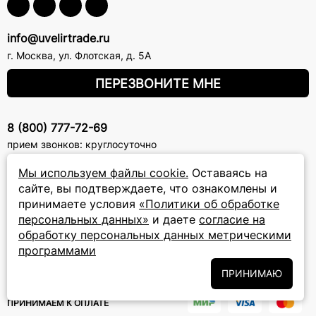
info@uvelirtrade.ru
г. Москва
,
ул. Флотская, д. 5А
ПЕРЕЗВОНИТЕ МНЕ
8 (800) 777-72-69
прием звонков: круглосуточно
Мы используем файлы cookie.
Оставаясь на
ПОДПИСКА НА РАССЫЛКУ
сайте, вы подтверждаете, что ознакомлены и
принимаете условия
«Политики об обработке
Подписаться на новости
персональных данных»
и даете
согласие на
обработку персональных данных метрическими
Политики
Подписываясь на рассылку, вы соглашаетесь с условиями
программами
обработки персональных данных
и даёте своё согласие на их
обработку
ПРИНИМАЮ
ПРИНИМАЕМ К ОПЛАТЕ