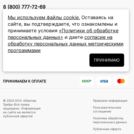
8 (800) 777-72-69
прием звонков: круглосуточно
Мы используем файлы cookie.
Оставаясь на
сайте, вы подтверждаете, что ознакомлены и
ПОДПИСКА НА РАССЫЛКУ
принимаете условия
«Политики об обработке
персональных данных»
и даете
согласие на
Подписаться на новости
обработку персональных данных метрическими
программами
Политики
Подписываясь на рассылку, вы соглашаетесь с условиями
обработки персональных данных
и даёте своё согласие на их
ПРИНИМАЮ
обработку
ПРИНИМАЕМ К ОПЛАТЕ
© 2024 ООО «Ювелир
Правовая информация
Трейд».Все права
Пользовательское
защищены. Информация
соглашение
на сайте не является
публичной офертой
Политика обработку
персональных данных
Публичная оферта