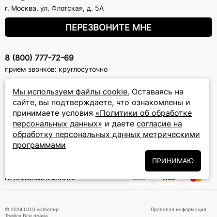
г. Москва
,
ул. Флотская, д. 5А
ПЕРЕЗВОНИТЕ МНЕ
8 (800) 777-72-69
прием звонков: круглосуточно
Мы используем файлы cookie.
Оставаясь на
ПОДПИСКА НА РАССЫЛКУ
сайте, вы подтверждаете, что ознакомлены и
принимаете условия
«Политики об обработке
Подписаться на новости
персональных данных»
и даете
согласие на
обработку персональных данных метрическими
Политики
Подписываясь на рассылку, вы соглашаетесь с условиями
обработки персональных данных
и даёте своё согласие на их
программами
обработку
ПРИНИМАЮ
ПРИНИМАЕМ К ОПЛАТЕ
© 2024 ООО «Ювелир
Правовая информация
Трейд».Все права