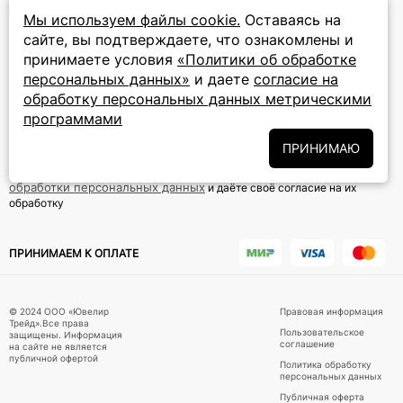
Мы используем файлы cookie.
Оставаясь на
8 (800) 777-72-69
сайте, вы подтверждаете, что ознакомлены и
прием звонков: круглосуточно
принимаете условия
«Политики об обработке
персональных данных»
и даете
согласие на
обработку персональных данных метрическими
ПОДПИСКА НА РАССЫЛКУ
программами
Подписаться на новости
ПРИНИМАЮ
Политики
Подписываясь на рассылку, вы соглашаетесь с условиями
обработки персональных данных
и даёте своё согласие на их
обработку
ПРИНИМАЕМ К ОПЛАТЕ
© 2024 ООО «Ювелир
Правовая информация
Трейд».Все права
Пользовательское
защищены. Информация
соглашение
на сайте не является
публичной офертой
Политика обработку
персональных данных
Публичная оферта