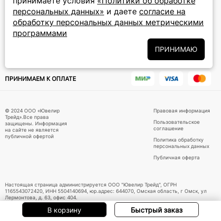
принимаете условия
«Политики об обработке
персональных данных»
и даете
согласие на
Подписаться на новости
обработку персональных данных метрическими
программами
Политики
Подписываясь на рассылку, вы соглашаетесь с условиями
обработки персональных данных
и даёте своё согласие на их
ПРИНИМАЮ
обработку
ПРИНИМАЕМ К ОПЛАТЕ
© 2024 ООО «Ювелир
Правовая информация
Трейд».Все права
Пользовательское
защищены. Информация
соглашение
на сайте не является
публичной офертой
Политика обработку
персональных данных
Публичная оферта
Настоящая страница администрируется ООО "Ювелир Трейд", ОГРН
1165543072420, ИНН 5504140694, юр.адрес: 644070, Омская область, г Омск, ул
Лермонтова, д. 63, офис 404.
В корзину
Быстрый заказ