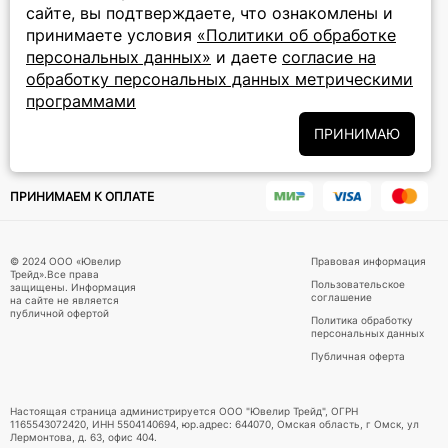
сайте, вы подтверждаете, что ознакомлены и
ПОДПИСКА НА РАССЫЛКУ
принимаете условия
«Политики об обработке
персональных данных»
и даете
согласие на
Подписаться на новости
обработку персональных данных метрическими
программами
Политики
Подписываясь на рассылку, вы соглашаетесь с условиями
обработки персональных данных
и даёте своё согласие на их
ПРИНИМАЮ
обработку
ПРИНИМАЕМ К ОПЛАТЕ
© 2024 ООО «Ювелир
Правовая информация
Трейд».Все права
Пользовательское
защищены. Информация
соглашение
на сайте не является
публичной офертой
Политика обработку
персональных данных
Публичная оферта
Настоящая страница администрируется ООО "Ювелир Трейд", ОГРН
1165543072420, ИНН 5504140694, юр.адрес: 644070, Омская область, г Омск, ул
Лермонтова, д. 63, офис 404.