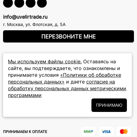
info@uvelirtrade.ru
г. Москва
,
ул. Флотская, д. 5А
ПЕРЕЗВОНИТЕ МНЕ
8 (800) 777-72-69
Мы используем файлы cookie.
Оставаясь на
прием звонков: круглосуточно
сайте, вы подтверждаете, что ознакомлены и
принимаете условия
«Политики об обработке
ПОДПИСКА НА РАССЫЛКУ
персональных данных»
и даете
согласие на
обработку персональных данных метрическими
Подписаться на новости
программами
Политики
Подписываясь на рассылку, вы соглашаетесь с условиями
ПРИНИМАЮ
обработки персональных данных
и даёте своё согласие на их
обработку
ПРИНИМАЕМ К ОПЛАТЕ