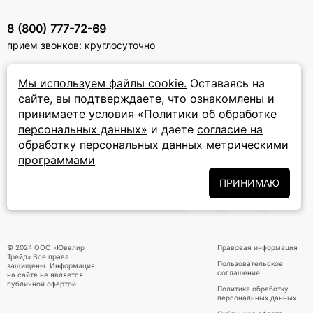
8 (800) 777-72-69
прием звонков: круглосуточно
ПОДПИСКА НА РАССЫЛКУ
Мы используем файлы cookie.
Оставаясь на
сайте, вы подтверждаете, что ознакомлены и
Подписаться на новости
принимаете условия
«Политики об обработке
персональных данных»
и даете
согласие на
Политики
Подписываясь на рассылку, вы соглашаетесь с условиями
обработку персональных данных метрическими
обработки персональных данных
и даёте своё согласие на их
программами
обработку
ПРИНИМАЮ
ПРИНИМАЕМ К ОПЛАТЕ
© 2024 ООО «Ювелир
Правовая информация
Трейд».Все права
Пользовательское
защищены. Информация
соглашение
на сайте не является
публичной офертой
Политика обработку
персональных данных