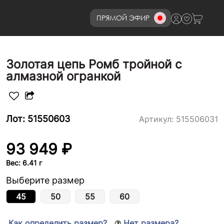
ПРЯМОЙ ЭФИР
8 (800)777-72-69
Золотая цепь Ромб тройной с
алмазной огранкой
Лот: 51550603
Артикул:
515506031
93 949 ₽
Вес: 6.41 г
Выберите размер
45
50
55
60
Как определить размер?
Нет размера?