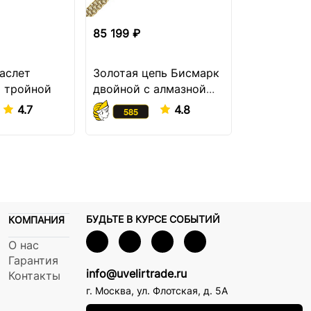
85 199 ₽
92 599 ₽
аслет
Золотая цепь Бисмарк
Золотая ц
 тройной
двойной с алмазной
колье
огранкой
4.7
4.8
БУДЬТЕ В КУРСЕ СОБЫТИЙ
КОМПАНИЯ
О нас
Гарантия
info@uvelirtrade.ru
Контакты
г. Москва
,
ул. Флотская, д. 5А