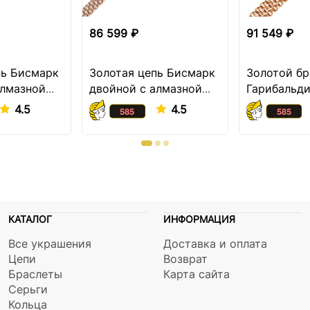
86 599 ₽
91 549 ₽
пь Бисмарк
Золотая цепь Бисмарк
Золотой бр
алмазной
двойной с алмазной
Гарибальди
огранкой
4.5
4.5
КАТАЛОГ
ИНФОРМАЦИЯ
Все украшения
Доставка и оплата
Цепи
Возврат
Браслеты
Карта сайта
Серьги
Кольца