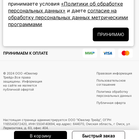
принимаете условия
«Политики об обработке
персональных данных»
и даете
согласие на
Подписаться на новости
обработку персональных данных метрическими
программами
Политики
Подписываясь на рассылку, вы соглашаетесь с условиями
обработки персональных данных
и даёте своё согласие на их
ПРИНИМАЮ
обработку
ПРИНИМАЕМ К ОПЛАТЕ
© 2024 ООО «Ювелир
Правовая информация
Трейд».Все права
Пользовательское
защищены. Информация
соглашение
на сайте не является
публичной офертой
Политика обработку
персональных данных
Публичная оферта
Настоящая страница администрируется ООО "Ювелир Трейд", ОГРН
1165543072420, ИНН 5504140694, юр.адрес: 644070, Омская область, г Омск, ул
Лермонтова, д. 63, офис 404.
В корзину
Быстрый заказ