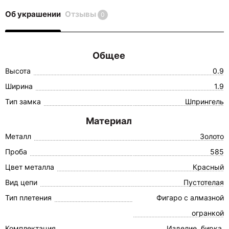
Об украшении
Отзывы
0
Общее
Высота
0.9
Ширина
1.9
Тип замка
Шпрингель
Материал
Металл
Золото
Проба
585
Цвет металла
Красный
Вид цепи
Пустотелая
Тип плетения
Фигаро с алмазной
огранкой
Комплектация
Изделие, бирка,