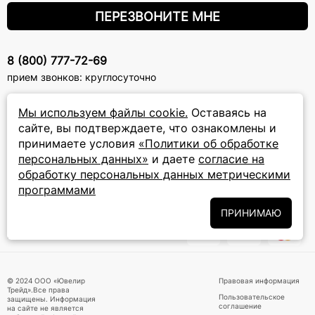
ПЕРЕЗВОНИТЕ МНЕ
8 (800) 777-72-69
прием звонков: круглосуточно
Мы используем файлы cookie.
Оставаясь на
ПОДПИСКА НА РАССЫЛКУ
сайте, вы подтверждаете, что ознакомлены и
Подписаться на новости
принимаете условия
«Политики об обработке
персональных данных»
и даете
согласие на
Политики
Подписываясь на рассылку, вы соглашаетесь с условиями
обработку персональных данных метрическими
обработки персональных данных
и даёте своё согласие на их
программами
обработку
ПРИНИМАЮ
ПРИНИМАЕМ К ОПЛАТЕ
© 2024 ООО «Ювелир
Правовая информация
Трейд».Все права
Пользовательское
защищены. Информация
соглашение
на сайте не является