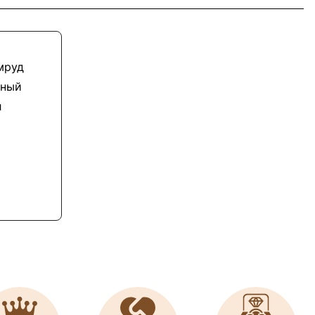
мруд
еный
л