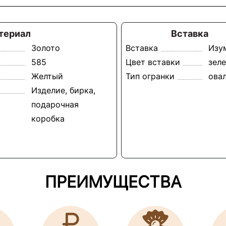
териал
Вставка
Золото
Вставка
Изу
585
Цвет вставки
зел
Желтый
Тип огранки
ова
Изделие, бирка,
подарочная
коробка
ПРЕИМУЩЕСТВА