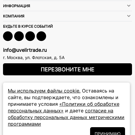
ИНФОРМАЦИЯ
КОМПАНИЯ
БУДЬТЕ В КУРСЕ СОБЫТИЙ
info@uvelirtrade.ru
г. Москва
,
ул. Флотская, д. 5А
ПЕРЕЗВОНИТЕ МНЕ
8 (800) 777-72-69
Мы используем файлы cookie.
Оставаясь на
прием звонков: круглосуточно
сайте, вы подтверждаете, что ознакомлены и
принимаете условия
«Политики об обработке
персональных данных»
и даете
согласие на
ПОДПИСКА НА РАССЫЛКУ
обработку персональных данных метрическими
Подписаться на новости
программами
ПРИНИМАЮ