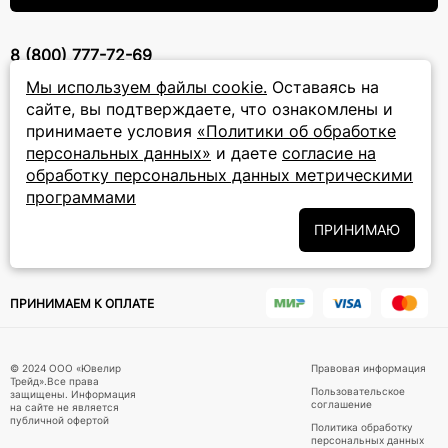
8 (800) 777-72-69
прием звонков: круглосуточно
Мы используем файлы cookie.
Оставаясь на
сайте, вы подтверждаете, что ознакомлены и
принимаете условия
«Политики об обработке
ПОДПИСКА НА РАССЫЛКУ
персональных данных»
и даете
согласие на
Подписаться на новости
обработку персональных данных метрическими
программами
Политики
Подписываясь на рассылку, вы соглашаетесь с условиями
ПРИНИМАЮ
обработки персональных данных
и даёте своё согласие на их
обработку
ПРИНИМАЕМ К ОПЛАТЕ
© 2024 ООО «Ювелир
Правовая информация
Трейд».Все права
Пользовательское
защищены. Информация
соглашение
на сайте не является
публичной офертой
Политика обработку
персональных данных