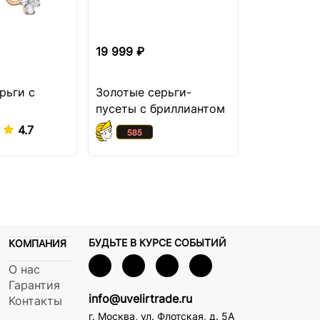
19 999 ₽
20 099 ₽
рьги с
Золотые серьги-
Золотые с
пусеты с бриллиантом
пусеты с 
4.7
БУДЬТЕ В КУРСЕ СОБЫТИЙ
КОМПАНИЯ
О нас
Гарантия
info@uvelirtrade.ru
Контакты
г. Москва
,
ул. Флотская, д. 5А