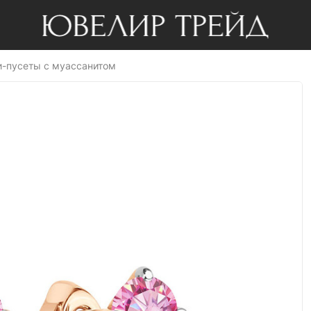
и-пусеты с муассанитом