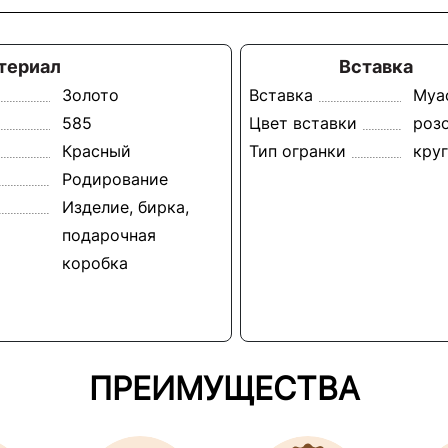
териал
Вставка
Золото
Вставка
Муа
585
Цвет вставки
роз
Красный
Тип огранки
круг
Родирование
Изделие, бирка,
подарочная
коробка
ПРЕИМУЩЕСТВА