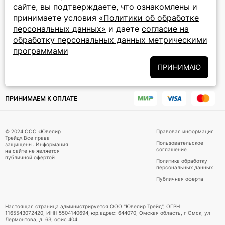
сайте, вы подтверждаете, что ознакомлены и
ПОДПИСКА НА РАССЫЛКУ
принимаете условия
«Политики об обработке
персональных данных»
и даете
согласие на
Подписаться на новости
обработку персональных данных метрическими
программами
Политики
Подписываясь на рассылку, вы соглашаетесь с условиями
обработки персональных данных
и даёте своё согласие на их
ПРИНИМАЮ
обработку
ПРИНИМАЕМ К ОПЛАТЕ
© 2024 ООО «Ювелир
Правовая информация
Трейд».Все права
Пользовательское
защищены. Информация
соглашение
на сайте не является
публичной офертой
Политика обработку
персональных данных
Публичная оферта
Настоящая страница администрируется ООО "Ювелир Трейд", ОГРН
1165543072420, ИНН 5504140694, юр.адрес: 644070, Омская область, г Омск, ул
Лермонтова, д. 63, офис 404.