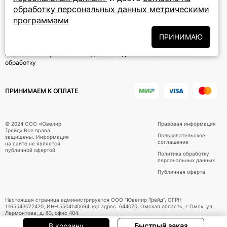
ПОДПИСКА НА РАССЫЛКУ
обработку персональных данных метрическими
программами
Подписаться на новости
ПРИНИМАЮ
Политики
Подписываясь на рассылку, вы соглашаетесь с условиями
обработки персональных данных
и даёте своё согласие на их
обработку
ПРИНИМАЕМ К ОПЛАТЕ
© 2024 ООО «Ювелир
Правовая информация
Трейд».Все права
Пользовательское
защищены. Информация
соглашение
на сайте не является
публичной офертой
Политика обработку
персональных данных
Публичная оферта
Настоящая страница администрируется ООО "Ювелир Трейд", ОГРН
1165543072420, ИНН 5504140694, юр.адрес: 644070, Омская область, г Омск, ул
Лермонтова, д. 63, офис 404.
В корзину
Быстрый заказ