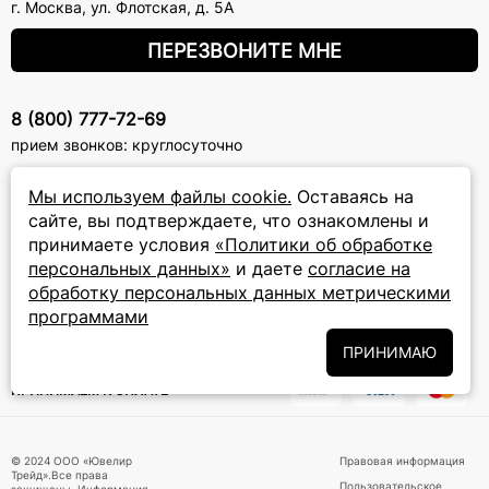
г. Москва
,
ул. Флотская, д. 5А
ПЕРЕЗВОНИТЕ МНЕ
8 (800) 777-72-69
прием звонков: круглосуточно
Мы используем файлы cookie.
Оставаясь на
ПОДПИСКА НА РАССЫЛКУ
сайте, вы подтверждаете, что ознакомлены и
принимаете условия
«Политики об обработке
Подписаться на новости
персональных данных»
и даете
согласие на
обработку персональных данных метрическими
Политики
Подписываясь на рассылку, вы соглашаетесь с условиями
обработки персональных данных
и даёте своё согласие на их
программами
обработку
ПРИНИМАЮ
ПРИНИМАЕМ К ОПЛАТЕ
© 2024 ООО «Ювелир
Правовая информация
Трейд».Все права
Пользовательское
защищены. Информация