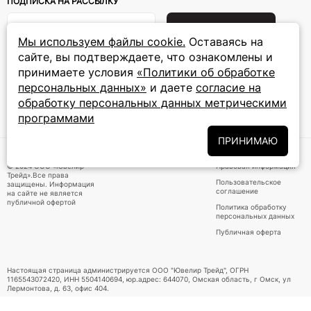
ПОДПИСКА НА РАССЫЛКУ
Подписаться на новости
Мы используем файлы cookie.
Оставаясь на
сайте, вы подтверждаете, что ознакомлены и
Политики
Подписываясь на рассылку, вы соглашаетесь с условиями
обработки персональных данных
и даёте своё согласие на их
принимаете условия
«Политики об обработке
обработку
персональных данных»
и даете
согласие на
обработку персональных данных метрическими
программами
ПРИНИМАЕМ К ОПЛАТЕ
ПРИНИМАЮ
© 2024 ООО «Ювелир
Правовая информация
Трейд».Все права
Пользовательское
защищены. Информация
соглашение
на сайте не является
публичной офертой
Политика обработку
персональных данных
Публичная оферта
Настоящая страница администрируется ООО "Ювелир Трейд", ОГРН
1165543072420, ИНН 5504140694, юр.адрес: 644070, Омская область, г Омск, ул
Лермонтова, д. 63, офис 404.