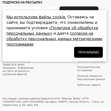
ПОДПИСКА НА РАССЫЛКУ
Подписаться на новости
Мы используем файлы cookie.
Оставаясь на
сайте, вы подтверждаете, что ознакомлены и
Политики
Подписываясь на рассылку, вы соглашаетесь с условиями
обработки персональных данных
принимаете условия
«Политики об обработке
и даёте своё согласие на их
обработку
персональных данных»
и даете
согласие на
обработку персональных данных метрическими
программами
ПРИНИМАЕМ К ОПЛАТЕ
ПРИНИМАЮ
© 2024 ООО «Ювелир
Правовая информация
Трейд».Все права
Пользовательское
защищены. Информация
соглашение
на сайте не является
публичной офертой
Политика обработку
персональных данных
Публичная оферта
Настоящая страница администрируется ООО "Ювелир Трейд", ОГРН
1165543072420, ИНН 5504140694, юр.адрес: 644070, Омская область, г Омск, ул
Лермонтова, д. 63, офис 404.