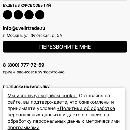
БУДЬТЕ В КУРСЕ СОБЫТИЙ
info@uvelirtrade.ru
г. Москва
,
ул. Флотская, д. 5А
ПЕРЕЗВОНИТЕ МНЕ
8 (800) 777-72-69
прием звонков: круглосуточно
ПОДПИСКА НА РАССЫЛКУ
Мы используем файлы cookie.
Оставаясь на
Подписаться на новости
сайте, вы подтверждаете, что ознакомлены и
принимаете условия
«Политики об обработке
Политики
Подписываясь на рассылку, вы соглашаетесь с условиями
персональных данных»
и даете
согласие на
обработки персональных данных
и даёте своё согласие на их
обработку персональных данных метрическими
обработку
программами