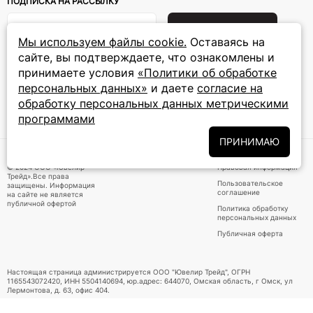
ПОДПИСКА НА РАССЫЛКУ
Подписаться на новости
Мы используем файлы cookie.
Оставаясь на
сайте, вы подтверждаете, что ознакомлены и
Политики
Подписываясь на рассылку, вы соглашаетесь с условиями
обработки персональных данных
и даёте своё согласие на их
принимаете условия
«Политики об обработке
обработку
персональных данных»
и даете
согласие на
обработку персональных данных метрическими
программами
ПРИНИМАЕМ К ОПЛАТЕ
ПРИНИМАЮ
© 2024 ООО «Ювелир
Правовая информация
Трейд».Все права
Пользовательское
защищены. Информация
соглашение
на сайте не является
публичной офертой
Политика обработку
персональных данных
Публичная оферта
Настоящая страница администрируется ООО "Ювелир Трейд", ОГРН
1165543072420, ИНН 5504140694, юр.адрес: 644070, Омская область, г Омск, ул
Лермонтова, д. 63, офис 404.