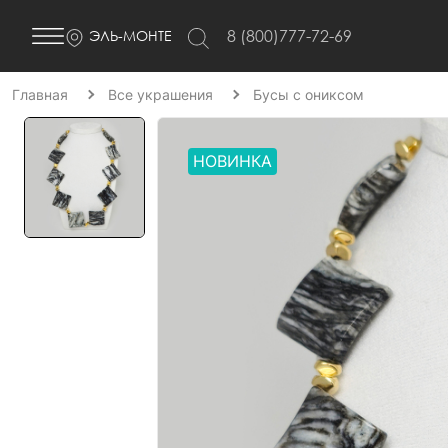
8 (800)777-72-69
ЭЛЬ-МОНТЕ
Главная
Все украшения
Бусы с ониксом
НОВИНКА