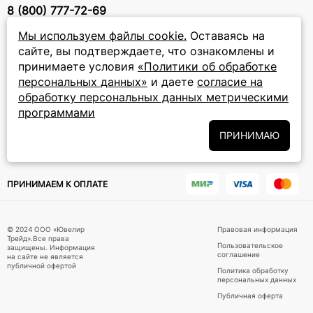
8 (800) 777-72-69
прием звонков: круглосуточно
Мы используем файлы cookie.
Оставаясь на
сайте, вы подтверждаете, что ознакомлены и
ПОДПИСКА НА РАССЫЛКУ
принимаете условия
«Политики об обработке
персональных данных»
и даете
согласие на
Подписаться на новости
обработку персональных данных метрическими
программами
Политики
Подписываясь на рассылку, вы соглашаетесь с условиями
обработки персональных данных
и даёте своё согласие на их
ПРИНИМАЮ
обработку
ПРИНИМАЕМ К ОПЛАТЕ
© 2024 ООО «Ювелир
Правовая информация
Трейд».Все права
Пользовательское
защищены. Информация
соглашение
на сайте не является
публичной офертой
Политика обработку
персональных данных
Публичная оферта