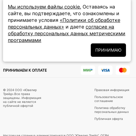
прием звонков: круглосуточно
Мы используем файлы cookie.
Оставаясь на
сайте, вы подтверждаете, что ознакомлены и
ПОДПИСКА НА РАССЫЛКУ
принимаете условия
«Политики об обработке
персональных данных»
и даете
согласие на
Подписаться на новости
обработку персональных данных метрическими
программами
Политики
Подписываясь на рассылку, вы соглашаетесь с условиями
обработки персональных данных
и даёте своё согласие на их
ПРИНИМАЮ
обработку
ПРИНИМАЕМ К ОПЛАТЕ
© 2024 ООО «Ювелир
Правовая информация
Трейд».Все права
Пользовательское
защищены. Информация
соглашение
на сайте не является
публичной офертой
Политика обработку
персональных данных
Публичная оферта
Настоящая страница администрируется ООО "Ювелир Трейд", ОГРН