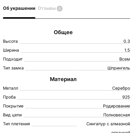
Об украшении
Отзывы
0
Общее
Высота
0.3
Ширина
1.5
Подходит
Всем
Тип замка
Шпрингель
Материал
Металл
Серебро
Проба
925
Покрытие
Родирование
Вид цепи
Полновесная
Тип плетения
Сингапур с алмазной
огранкой