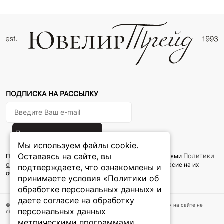
ПОДПИСКА НА РАССЫЛКУ
Подписаться на новости
Мы используем файлы cookie.
Оставаясь на сайте, вы
Политики
Подписываясь на рассылку, вы соглашаетесь с условиями
обработки персональных данных
и даёте своё согласие на их
подтверждаете, что ознакомлены и
обработку
принимаете условия
«Политики об
обработке персональных данных»
и
даете
согласие на обработку
© 2024 ООО «Ювелир Трейд».Все права защищены. Информация на сайте не
персональных данных
является публичной офертой
метрическими программами