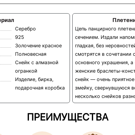
ериал
Плетени
Серебро
Цепь панцирного плетен
925
сечением. Издали напом
Золочение красное
гладкая, без неровност
Полновесная
смотрятся в сочетании 
Снейк с алмазной
основного украшения, а
огранкой
женские браслеты-конст
Изделие, бирка,
снейк — очень приятное
подарочная коробка
змейку, свернувшуюся в
несколько снейков разн
ПРЕИМУЩЕСТВА