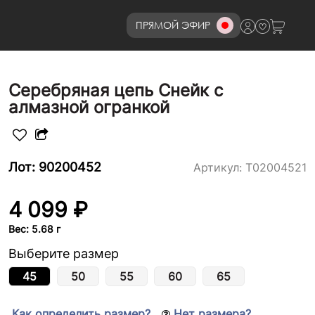
ПРЯМОЙ ЭФИР
8 (800)777-72-69
Серебряная цепь Снейк с
алмазной огранкой
Лот: 90200452
Артикул:
Т02004521
4 099 ₽
Вес: 5.68 г
Выберите размер
45
50
55
60
65
Как определить размер?
Нет размера?