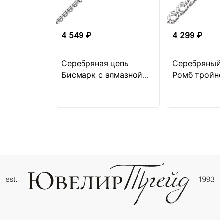
4 549 ₽
4 299 ₽
Серебряная цепь
Серебряный
Бисмарк с алмазной
Ромб тройн
огранкой
алмазной о