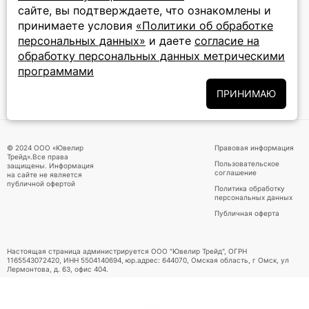
сайте, вы подтверждаете, что ознакомлены и
Подписаться на новости
принимаете условия
«Политики об обработке
персональных данных»
и даете
согласие на
Политики
Подписываясь на рассылку, вы соглашаетесь с условиями
обработки персональных данных
и даёте своё согласие на их
обработку персональных данных метрическими
обработку
программами
ПРИНИМАЮ
ПРИНИМАЕМ К ОПЛАТЕ
© 2024 ООО «Ювелир
Правовая информация
Трейд».Все права
Пользовательское
защищены. Информация
соглашение
на сайте не является
публичной офертой
Политика обработку
персональных данных
Публичная оферта
Настоящая страница администрируется ООО "Ювелир Трейд", ОГРН
1165543072420, ИНН 5504140694, юр.адрес: 644070, Омская область, г Омск, ул
Лермонтова, д. 63, офис 404.