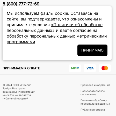
8 (800) 777-72-69
прием звонков: круглосуточно
Мы используем файлы cookie.
Оставаясь на
сайте, вы подтверждаете, что ознакомлены и
ПОДПИСКА НА РАССЫЛКУ
принимаете условия
«Политики об обработке
персональных данных»
и даете
согласие на
Подписаться на новости
обработку персональных данных метрическими
программами
Политики
Подписываясь на рассылку, вы соглашаетесь с условиями
обработки персональных данных
и даёте своё согласие на их
ПРИНИМАЮ
обработку
ПРИНИМАЕМ К ОПЛАТЕ
© 2024 ООО «Ювелир
Правовая информация
Трейд».Все права
Пользовательское
защищены. Информация
соглашение
на сайте не является
публичной офертой
Политика обработку
персональных данных
Публичная оферта