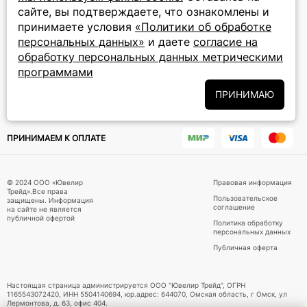
сайте, вы подтверждаете, что ознакомлены и
ПОДПИСКА НА РАССЫЛКУ
принимаете условия
«Политики об обработке
персональных данных»
и даете
согласие на
Подписаться на новости
обработку персональных данных метрическими
программами
Политики
Подписываясь на рассылку, вы соглашаетесь с условиями
обработки персональных данных
и даёте своё согласие на их
ПРИНИМАЮ
обработку
ПРИНИМАЕМ К ОПЛАТЕ
© 2024 ООО «Ювелир
Правовая информация
Трейд».Все права
Пользовательское
защищены. Информация
соглашение
на сайте не является
публичной офертой
Политика обработку
персональных данных
Публичная оферта
Настоящая страница администрируется ООО "Ювелир Трейд", ОГРН
1165543072420, ИНН 5504140694, юр.адрес: 644070, Омская область, г Омск, ул
Лермонтова, д. 63, офис 404.