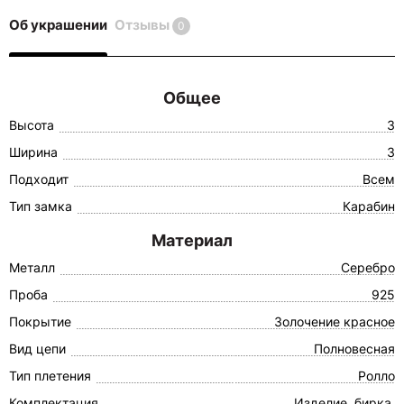
Об украшении
Отзывы
0
Общее
Высота
3
Ширина
3
Подходит
Всем
Тип замка
Карабин
Материал
Металл
Серебро
Проба
925
Покрытие
Золочение красное
Вид цепи
Полновесная
Тип плетения
Ролло
Комплектация
Изделие, бирка,