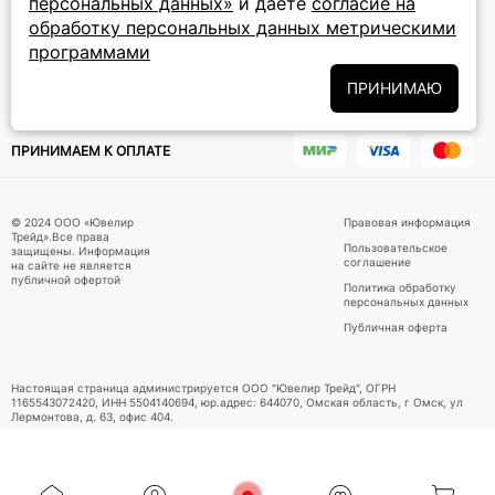
персональных данных»
и даете
согласие на
Подписаться на новости
обработку персональных данных метрическими
программами
Политики
Подписываясь на рассылку, вы соглашаетесь с условиями
обработки персональных данных
и даёте своё согласие на их
ПРИНИМАЮ
обработку
ПРИНИМАЕМ К ОПЛАТЕ
© 2024 ООО «Ювелир
Правовая информация
Трейд».Все права
Пользовательское
защищены. Информация
соглашение
на сайте не является
публичной офертой
Политика обработку
персональных данных
Публичная оферта
Настоящая страница администрируется ООО "Ювелир Трейд", ОГРН
1165543072420, ИНН 5504140694, юр.адрес: 644070, Омская область, г Омск, ул
Лермонтова, д. 63, офис 404.