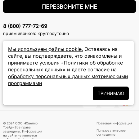
ПЕРЕЗВОНИТЕ МНЕ
8 (800) 777-72-69
прием звонков: круглосуточно
Мы используем файлы cookie.
Оставаясь на
ПОДПИСКА НА РАССЫЛКУ
сайте, вы подтверждаете, что ознакомлены и
Подписаться на новости
принимаете условия
«Политики об обработке
персональных данных»
и даете
согласие на
Политики
Подписываясь на рассылку, вы соглашаетесь с условиями
обработку персональных данных метрическими
обработки персональных данных
и даёте своё согласие на их
программами
обработку
ПРИНИМАЮ
ПРИНИМАЕМ К ОПЛАТЕ
© 2024 ООО «Ювелир
Правовая информация
Трейд».Все права
Пользовательское
защищены. Информация
соглашение
на сайте не является