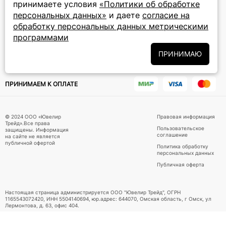
принимаете условия
«Политики об обработке
персональных данных»
и даете
согласие на
Подписаться на новости
обработку персональных данных метрическими
программами
Политики
Подписываясь на рассылку, вы соглашаетесь с условиями
обработки персональных данных
и даёте своё согласие на их
ПРИНИМАЮ
обработку
ПРИНИМАЕМ К ОПЛАТЕ
© 2024 ООО «Ювелир
Правовая информация
Трейд».Все права
Пользовательское
защищены. Информация
соглашение
на сайте не является
публичной офертой
Политика обработку
персональных данных
Публичная оферта
Настоящая страница администрируется ООО "Ювелир Трейд", ОГРН
1165543072420, ИНН 5504140694, юр.адрес: 644070, Омская область, г Омск, ул
Лермонтова, д. 63, офис 404.