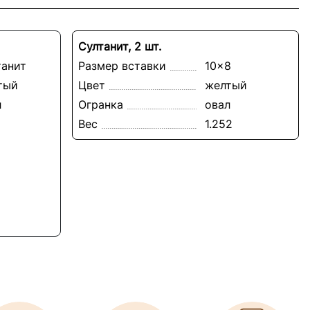
Султанит, 2 шт.
танит
Размер вставки
10x8
тый
Цвет
желтый
л
Огранка
овал
Вес
1.252