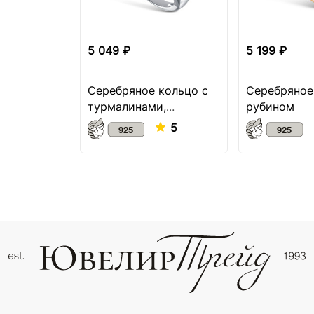
5 049 ₽
5 199 ₽
Серебряное кольцо с
Серебряное
турмалинами,
рубином
аметистом и
5
шпинелью