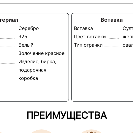
териал
Вставка
Серебро
Вставка
Сул
925
Цвет вставки
жел
Белый
Тип огранки
ова
Золочение красное
Изделие, бирка,
подарочная
коробка
ПРЕИМУЩЕСТВА