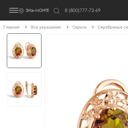
8 (800)777-72-69
ЭЛЬ-МОНТЕ
Главная
Все украшения
Серьги
Серебряные се