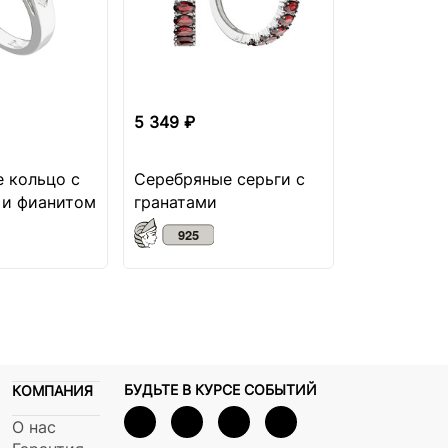
5 349 ₽
4 799 ₽
 кольцо с
Серебряные серьги с
Серебряно
 и фианитом
гранатами
бриллиант
БУДЬТЕ В КУРСЕ СОБЫТИЙ
КОМПАНИЯ
О нас