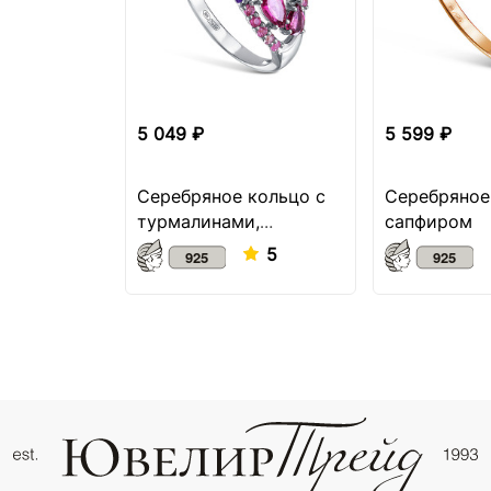
5 049 ₽
5 599 ₽
Серебряное кольцо с
Серебряное
турмалинами,
сапфиром
аметистом и
5
шпинелью