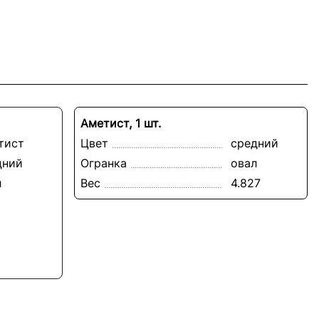
Аметист, 1 шт.
тист
Цвет
средний
дний
Огранка
овал
л
Вес
4.827