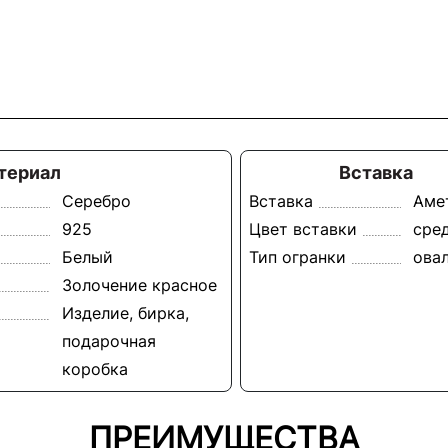
териал
Вставка
Серебро
Вставка
Аме
925
Цвет вставки
сре
Белый
Тип огранки
ова
Золочение красное
Изделие, бирка,
подарочная
коробка
ПРЕИМУЩЕСТВА