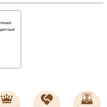
ллиант
цветный
г