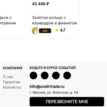
43 449 ₽
42 399 ₽
рьги с
Золотое кольцо с
Золотые с
цитрином
изумрудом и фианитом
притяжени
4.7
БУДЬТЕ В КУРСЕ СОБЫТИЙ
КОМПАНИЯ
О нас
Гарантия
info@uvelirtrade.ru
Контакты
г. Москва
,
ул. Флотская, д. 5А
ПЕРЕЗВОНИТЕ МНЕ