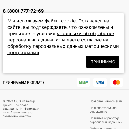
8 (800) 777-72-69
прием звонков: круглосуточно
Мы используем файлы cookie.
Оставаясь на
сайте, вы подтверждаете, что ознакомлены и
принимаете условия
«Политики об обработке
ПОДПИСКА НА РАССЫЛКУ
персональных данных»
и даете
согласие на
Подписаться на новости
обработку персональных данных метрическими
программами
Политики
Подписываясь на рассылку, вы соглашаетесь с условиями
обработки персональных данных
ПРИНИМАЮ
и даёте своё согласие на их
обработку
ПРИНИМАЕМ К ОПЛАТЕ
© 2024 ООО «Ювелир
Правовая информация
Трейд».Все права
Пользовательское
защищены. Информация
соглашение
на сайте не является
публичной офертой
Политика обработку
персональных данных
Публичная оферта