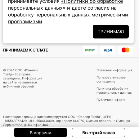
принимаете условия
«Политики об обработке
персональных данных»
и даете
согласие на
Подписаться на новости
обработку персональных данных метрическими
программами
Политики
Подписываясь на рассылку, вы соглашаетесь с условиями
обработки персональных данных
и даёте своё согласие на их
ПРИНИМАЮ
обработку
ПРИНИМАЕМ К ОПЛАТЕ
© 2024 ООО «Ювелир
Правовая информация
Трейд».Все права
Пользовательское
защищены. Информация
соглашение
на сайте не является
публичной офертой
Политика обработку
персональных данных
Публичная оферта
Настоящая страница администрируется ООО "Ювелир Трейд", ОГРН
1165543072420, ИНН 5504140694, юр.адрес: 644070, Омская область, г Омск, ул
Лермонтова, д. 63, офис 404.
В корзину
Быстрый заказ