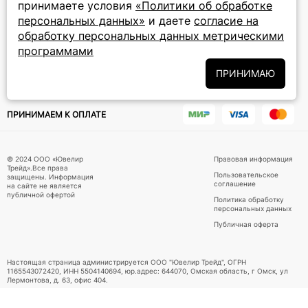
принимаете условия
«Политики об обработке
персональных данных»
и даете
согласие на
Подписаться на новости
обработку персональных данных метрическими
программами
Политики
Подписываясь на рассылку, вы соглашаетесь с условиями
обработки персональных данных
и даёте своё согласие на их
ПРИНИМАЮ
обработку
ПРИНИМАЕМ К ОПЛАТЕ
© 2024 ООО «Ювелир
Правовая информация
Трейд».Все права
Пользовательское
защищены. Информация
соглашение
на сайте не является
публичной офертой
Политика обработку
персональных данных
Публичная оферта
Настоящая страница администрируется ООО "Ювелир Трейд", ОГРН
1165543072420, ИНН 5504140694, юр.адрес: 644070, Омская область, г Омск, ул
Лермонтова, д. 63, офис 404.