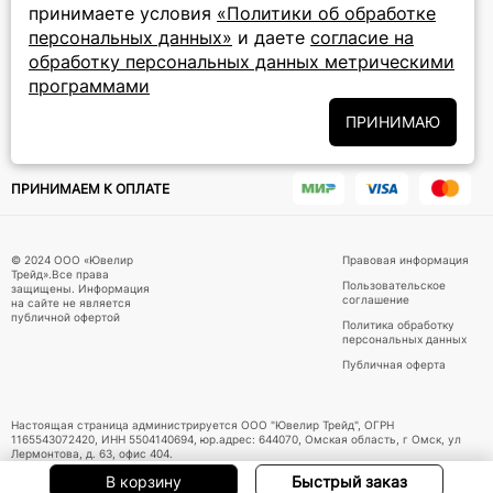
принимаете условия
«Политики об обработке
персональных данных»
и даете
согласие на
Подписаться на новости
обработку персональных данных метрическими
программами
Политики
Подписываясь на рассылку, вы соглашаетесь с условиями
обработки персональных данных
и даёте своё согласие на их
ПРИНИМАЮ
обработку
ПРИНИМАЕМ К ОПЛАТЕ
© 2024 ООО «Ювелир
Правовая информация
Трейд».Все права
Пользовательское
защищены. Информация
соглашение
на сайте не является
публичной офертой
Политика обработку
персональных данных
Публичная оферта
Настоящая страница администрируется ООО "Ювелир Трейд", ОГРН
1165543072420, ИНН 5504140694, юр.адрес: 644070, Омская область, г Омск, ул
Лермонтова, д. 63, офис 404.
В корзину
Быстрый заказ