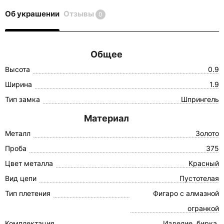
Об украшении
Отзывы
0
Общее
Высота
0.9
Ширина
1.9
Тип замка
Шпрингель
Материал
Металл
Золото
Проба
375
Цвет металла
Красный
Вид цепи
Пустотелая
Тип плетения
Фигаро с алмазной
огранкой
Комплектация
Изделие, бирка,