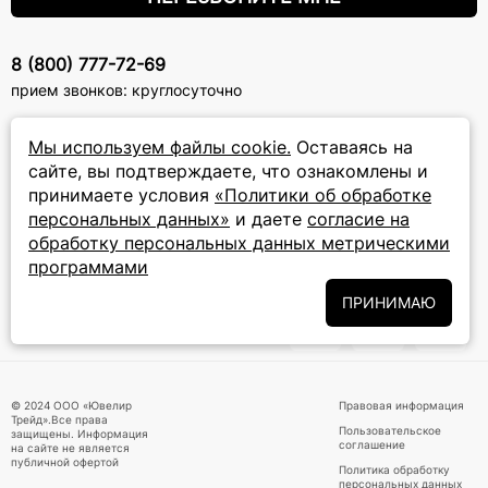
8 (800) 777-72-69
прием звонков: круглосуточно
Мы используем файлы cookie.
Оставаясь на
ПОДПИСКА НА РАССЫЛКУ
сайте, вы подтверждаете, что ознакомлены и
Подписаться на новости
принимаете условия
«Политики об обработке
персональных данных»
и даете
согласие на
Политики
Подписываясь на рассылку, вы соглашаетесь с условиями
обработку персональных данных метрическими
обработки персональных данных
и даёте своё согласие на их
программами
обработку
ПРИНИМАЮ
ПРИНИМАЕМ К ОПЛАТЕ
© 2024 ООО «Ювелир
Правовая информация
Трейд».Все права
Пользовательское
защищены. Информация
соглашение
на сайте не является
публичной офертой
Политика обработку
персональных данных