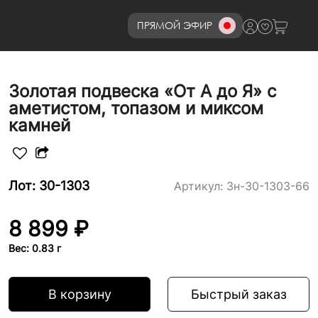
ПРЯМОЙ ЭФИР
8 (800)777-72-69
Золотая подвеска «От А до Я» с
аметистом, топазом и миксом
камней
Лот: 30-1303
Артикул:
3н-30-1303-66
8 899 ₽
Вес: 0.83 г
В корзину
Быстрый заказ