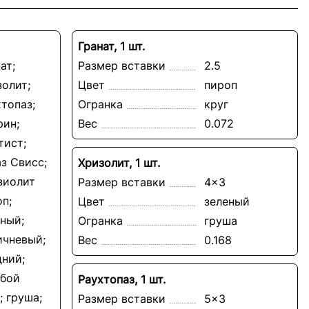
Гранат, 1 шт.
ат;
Размер вставки
2.5
золит;
Цвет
пироп
топаз;
Огранка
круг
рин;
Вес
0.072
тист;
з Свисс;
Хризолит, 1 шт.
зиолит
Размер вставки
4x3
п;
Цвет
зеленый
ный;
Огранка
груша
ичневый;
Вес
0.168
дний;
убой
Раухтопаз, 1 шт.
; груша;
Размер вставки
5x3