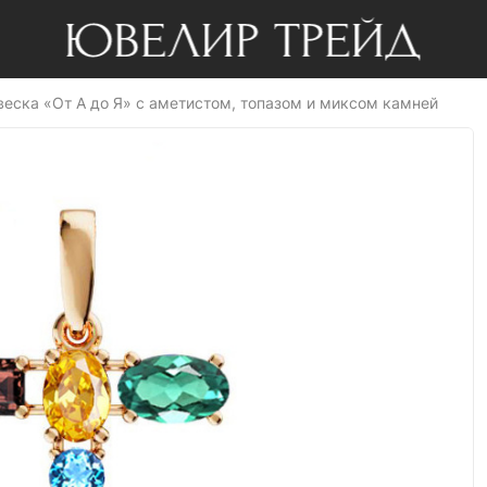
веска «От А до Я» с аметистом, топазом и миксом камней