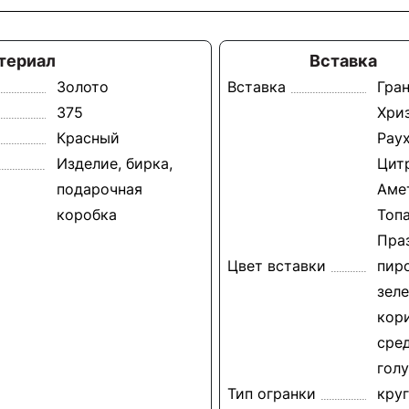
териал
Вставка
Золото
Вставка
Гран
375
Хри
Красный
Раух
Изделие, бирка,
Цит
подарочная
Аме
коробка
Топа
Пра
Цвет вставки
пиро
зеле
кор
сре
гол
Тип огранки
круг