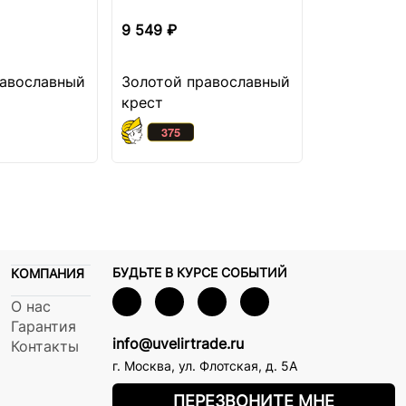
9 549 ₽
8 399 ₽
равославный
Золотой православный
Золотая п
крест
подвеска с
бриллиант
БУДЬТЕ В КУРСЕ СОБЫТИЙ
КОМПАНИЯ
О нас
Гарантия
info@uvelirtrade.ru
Контакты
г. Москва
,
ул. Флотская, д. 5А
ПЕРЕЗВОНИТЕ МНЕ