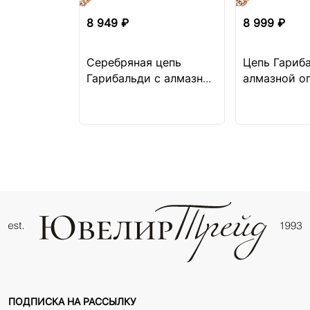
8 949 ₽
8 999 ₽
Серебряная цепь
Цепь Гариб
Гарибальди с алмазной
алмазной о
огранкой
ПОДПИСКА НА РАССЫЛКУ