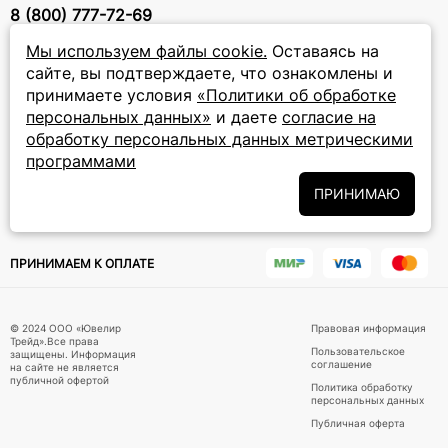
8 (800) 777-72-69
прием звонков: круглосуточно
Мы используем файлы cookie.
Оставаясь на
сайте, вы подтверждаете, что ознакомлены и
ПОДПИСКА НА РАССЫЛКУ
принимаете условия
«Политики об обработке
персональных данных»
и даете
согласие на
Подписаться на новости
обработку персональных данных метрическими
программами
Политики
Подписываясь на рассылку, вы соглашаетесь с условиями
обработки персональных данных
и даёте своё согласие на их
ПРИНИМАЮ
обработку
ПРИНИМАЕМ К ОПЛАТЕ
© 2024 ООО «Ювелир
Правовая информация
Трейд».Все права
Пользовательское
защищены. Информация
соглашение
на сайте не является
публичной офертой
Политика обработку
персональных данных
Публичная оферта