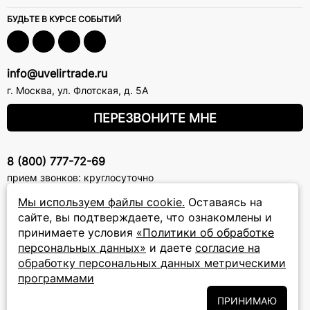
БУДЬТЕ В КУРСЕ СОБЫТИЙ
info@uvelirtrade.ru
г. Москва
,
ул. Флотская, д. 5А
ПЕРЕЗВОНИТЕ МНЕ
8 (800) 777-72-69
прием звонков: круглосуточно
Мы используем файлы cookie.
Оставаясь на
ПОДПИСКА НА РАССЫЛКУ
сайте, вы подтверждаете, что ознакомлены и
принимаете условия
«Политики об обработке
Подписаться на новости
персональных данных»
и даете
согласие на
обработку персональных данных метрическими
Политики
Подписываясь на рассылку, вы соглашаетесь с условиями
программами
обработки персональных данных
и даёте своё согласие на их
обработку
ПРИНИМАЮ